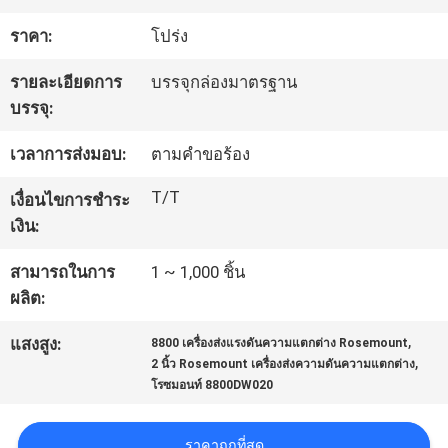
โรงงาน
ราคา:
โปร่ง
รายละเอียดการ
บรรจุกล่องมาตรฐาน
ควบคุม
บรรจุ:
คุณภาพ
เวลาการส่งมอบ:
ตามคำขอร้อง
T/T
เงื่อนไขการชำระ
ติดต่อ
เงิน:
เรา
สามารถในการ
1 ~ 1,000 ชิ้น
ผลิต:
,
ข่าว
แสงสูง:
8800 เครื่องส่งแรงดันความแตกต่าง Rosemount
,
2 นิ้ว Rosemount เครื่องส่งความดันความแตกต่าง
โรซมอนท์ 8800DW020
ขอ
ราคาถูกที่สุด