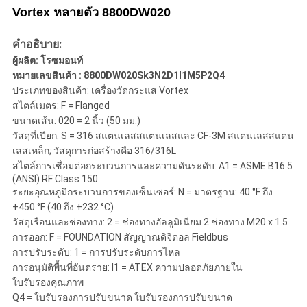
Vortex หลายตัว 8800DW020
คําอธิบาย:
ผู้ผลิต: โรซมอนท์
หมายเลขสินค้า : 8800DW020Sk3N2D1I1M5P2Q4
ประเภทของสินค้า: เครื่องวัดกระแส Vortex
สไตล์เมตร: F = Flanged
ขนาดเส้น: 020 = 2 นิ้ว (50 มม.)
วัสดุที่เปียก: S = 316 สแตนเลสสแตนเลสและ CF-3M สแตนเลสสแตน
เลสเหล็ก; วัสดุการก่อสร้างคือ 316/316L
สไตล์การเชื่อมต่อกระบวนการและความดันระดับ: A1 = ASME B16.5
(ANSI) RF Class 150
ระยะอุณหภูมิกระบวนการของเซ็นเซอร์: N = มาตรฐาน: 40 °F ถึง
+450 °F (40 ถึง +232 °C)
วัสดุเรือนและช่องทาง: 2 = ช่องทางอัลลูมิเนียม 2 ช่องทาง M20 x 1.5
การออก: F = FOUNDATION สัญญาณดิจิตอล Fieldbus
การปรับระดับ: 1 = การปรับระดับการไหล
การอนุมัติพื้นที่อันตราย: I1 = ATEX ความปลอดภัยภายใน
ใบรับรองคุณภาพ
Q4 = ใบรับรองการปรับขนาด ใบรับรองการปรับขนาด