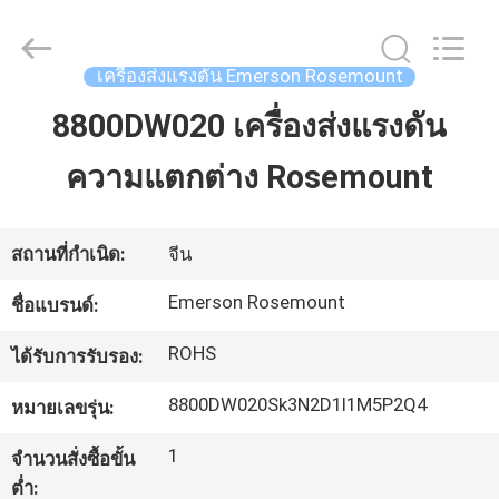
-
2026
GREAT
SYSTEM
INDUSTRY
เครื่องส่งแรงดัน Emerson Rosemount
CO.
LTD.
All
8800DW020 เครื่องส่งแรงดัน
บ้าน
Rights
Reserved.
ความแตกต่าง Rosemount
ผลิตภัณฑ์
สถานที่กำเนิด:
จีน
เกี่ยว
Emerson Rosemount
ชื่อแบรนด์:
กับ
ROHS
ได้รับการรับรอง:
เรา
8800DW020Sk3N2D1I1M5P2Q4
หมายเลขรุ่น:
1
จำนวนสั่งซื้อขั้น
ทัวร์
ต่ำ: