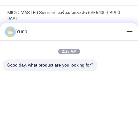
MICROMASTER Siemens เครื่องส่งแรงดัน 6SE6400-0BP00-
0AA1
Yuna
S7-200 6GK1716-0HB14-0AA0, แฮร์ดเน็ต IE S7 Redconnect ซี
เมนส์ ซิมาติก
2:28 AM
สแตนเลส ซีเมนส์ เครื่องส่งความดัน โปรแกรมเซอร์เวอร์เรดันซี้
6ES7652-3BA58-2YA0
Good day, what product are you looking for?
หมวดหมู่ยอดนิยม
ทั้งหมด
GE เบนท์ลี่ เนวาดา
อุปกรณ์ E&H
เครื่องส่งแรงดัน 
เครื่องวัดระดับ VEGA
Emerson 
Rosemount
โยโกกาวะ EJA เครื่อง
เครื่องส่งความดัน 
ส่งแรงดัน
SIEMENS