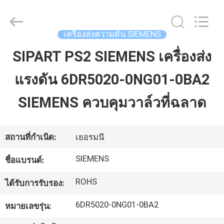
-
2026
GREAT
SYSTEM
INDUSTRY
เครื่องส่งความดัน SIEMENS
CO.
LTD.
All
SIPART PS2 SIEMENS เครื่องส่ง
บ้าน
Rights
Reserved.
แรงดัน 6DR5020-0NG01-0BA2
ผลิตภัณฑ์
SIEMENS ควบคุมวาล์วที่ฉลาด
เกี่ยว
สถานที่กำเนิด:
เยอรมนี
กับ
SIEMENS
ชื่อแบรนด์:
เรา
ROHS
ได้รับการรับรอง:
6DR5020-0NG01-0BA2
หมายเลขรุ่น:
ทัวร์