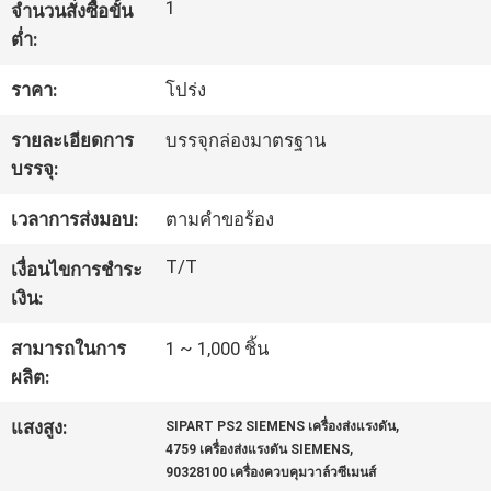
1
จำนวนสั่งซื้อขั้น
โรงงาน
ต่ำ:
ราคา:
โปร่ง
ควบคุม
รายละเอียดการ
บรรจุกล่องมาตรฐาน
คุณภาพ
บรรจุ:
เวลาการส่งมอบ:
ตามคำขอร้อง
ติดต่อ
T/T
เงื่อนไขการชำระ
เรา
เงิน:
สามารถในการ
1 ~ 1,000 ชิ้น
ข่าว
ผลิต:
,
แสงสูง:
SIPART PS2 SIEMENS เครื่องส่งแรงดัน
,
4759 เครื่องส่งแรงดัน SIEMENS
ขอ
90328100 เครื่องควบคุมวาล์วซีเมนส์