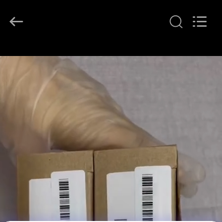
-
2026
GREAT
SYSTEM
INDUSTRY
CO.
LTD.
All
บ้าน
Rights
Reserved.
ผลิตภัณฑ์
เกี่ยว
กับ
เรา
ทัวร์