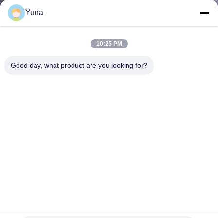
โรงงาน
Yuna
10:25 PM
ควบคุม
Good day, what product are you looking for?
คุณภาพ
ติดต่อ
เรา
ข่าว
M8 x 1 GE Bently Nevada Velomitor เครื่องตรวจจับความเร็ว
ขอ
พีเซโอ 330500-02-00