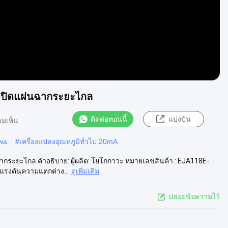
องปิดแผ่นฉากระยะไกล
ติดต่อตอนนี้
แบ่งปัน
ามเห็น
awa
#
เครื่องแปลงอุณหภูมิทั่วไป 20mA
กระยะไกล คําอธิบาย: ผู้ผลิต: โยโกกาวะ หมายเลขสินค้า : EJA118E-
รงดันความแตกต่าง...
ดูเพิ่มเติม
ปล่อยข้อความไว้