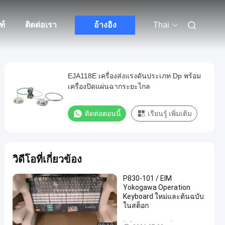
ฑ์
ติดต่อเรา
อ้างอิง
Thai
EJA118E เครื่องส่งแรงดันประเภท Dp พร้อม
เครื่องปิดแผ่นฉากระยะไกล
ติดต่อตอนนี้
เรียนรู้ เพิ่มเติม
วิดีโอที่เกี่ยวข้อง
P830-101 / EIM
Yokogawa Operation
Keyboard ใหม่และต้นฉบับ
ในสต็อก
โยโกกาวะ EJA เครื่องส่งแรงดัน