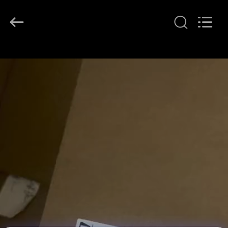
-
2026
GREAT
SYSTEM
INDUSTRY
CO.
LTD.
All
บ้าน
Rights
Reserved.
ผลิตภัณฑ์
เกี่ยว
กับ
เรา
ทัวร์