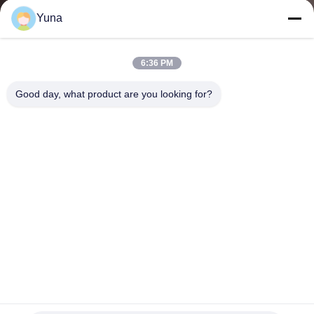
โรงงาน
Yuna
6:36 PM
ควบคุม
Good day, what product are you looking for?
คุณภาพ
ติดต่อ
เรา
ข่าว
316L อุปกรณ์ E&H, Liquiphant Vibronic Point Level
ขอ
Detection FTL31-AA4U3BAWSJ การตรวจจับระดับจุดระดับ
ระดับ FTL31-AA4U3BAWSJ